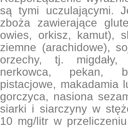
są tymi uczulającymi. J
zboża zawierające glute
owies, orkisz, kamut), sk
ziemne (arachidowe), soj
orzechy, tj. migdały,
nerkowca, pekan, braz
pistacjowe, makadamia l
gorczyca, nasiona sezam
siarki i siarczyny w st
10 mg/litr w przeliczen