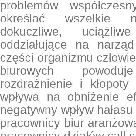
problemów współczesny
określać wszelkie ni
dokuczliwe, uciążli
oddziałujące na narzą
części organizmu człowi
biurowych powoduj
rozdrażnienie i kłopot
wpływa na obniżenie e
negatywny wpływ hałasu 
pracownicy biur aranżow
pracownicy działów call 