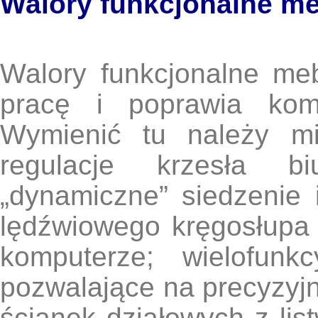
Walory funkcjonalne me
Walory funkcjonalne meb
pracę i poprawia komf
Wymienić tu należy mi
regulacje krzesła b
„dynamiczne” siedzenie 
lędźwiowego kręgosłupa 
komputerze; wielofunk
pozwalające na precyzyjn
ścianek działowych z lis