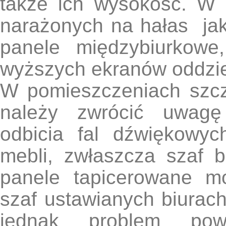
także ich wysokość. W 
narażonych na hałas jak 
panele międzybiurkowe
wyższych ekranów oddzie
W pomieszczeniach szcz
należy zwrócić uwagę
odbicia fal dźwiękowy
mebli, zwłaszcza szaf b
panele tapicerowane m
szaf ustawianych biurach
jednak problem powi